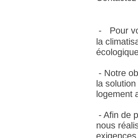
- Pour vot
la climatis
écologique
- Notre obj
la solution
logement a
- Afin de 
nous réali
exigences 