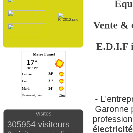
Equi
Vente & 
E.D.I.F 
Meteo Fumel
- L'entrep
Garonne pr
Visites
profession
305954 visiteurs
électricit