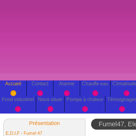
Accueil
Contact
Alarme
Chauffe eau
Climatisat
Froid industriel
Nous situer
Pompe à chaleur
Témoignage
Présentation
Fumel47, Ele
E.D.I.F - Fumel 47