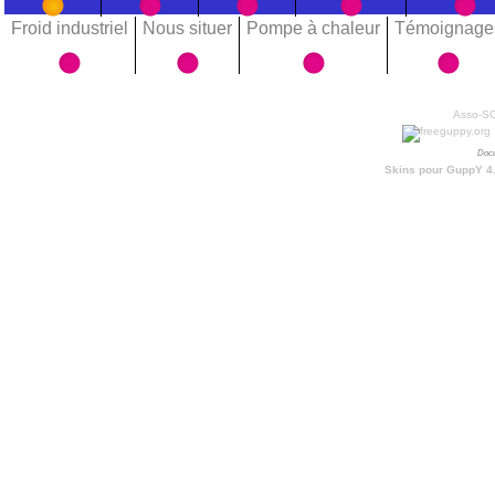
Froid industriel
Nous situer
Pompe à chaleur
Témoignage
Asso-SOA
Docu
Skins pour GuppY 4.