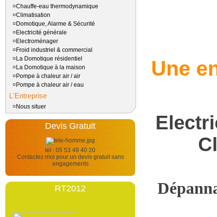
¤
Chauffe-eau thermodynamique
¤
Climatisation
¤
Domotique, Alarme & Sécurité
¤
Electricité générale
¤
Electroménager
¤
Froid industriel & commercial
¤
La Domotique résidentiel
Une en
¤
La Domotique à la maison
¤
Pompe à chaleur air / air
¤
Pompe à chaleur air / eau
L'Entreprise
¤
Nous situer
Electr
Devis Gratuit
C
tel : 05 53 49 40 20
Contactez moi pour un devis gratuit sans
engagements
Dépannag
RT2012